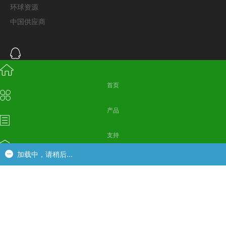
环球资源
中国供应商
首页
产品
服务热线
公司总部：
支持
+86-769-81837972
加载中，请稍后...
加载中，请稍后...
成都办事处：
应用
+86-028-87869734
+86-769-81837972