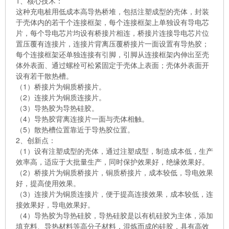
1、核心技术：
这种充电桩用低成本高导热桥堆，包括注塑成型的壳体，封装
于壳体内的若干个连接框架，每个连接框架上单独设有导电芯
片，每个导电芯片均设有桥接片相连，桥接片连接导电芯片位
置压覆有连接片，连接片背离压覆桥接片一面设置有导热胶；
每个连接框架还单独连接有引脚，引脚从连接框架内伸出至壳
体外表面、通过螺栓可松紧固定于壳体上表面；壳体外表面开
设有若干散热槽。
（1）桥接片为铜质桥接片。
（2）连接片为铜质连接片。
（3）导热胶为导热硅胶。
（4）导热胶背离连接片一面与壳体相触。
（5）散热槽位置靠近于导热胶位置。
2、创新点：
（1）设有注塑成型的壳体，通过注塑成型，制造成本低，生产
效率高，适应于大批量生产，同时保护效果好，绝缘效果好。
（2）桥接片为铜质桥接片，铜质桥接片，成本较低，导电效果
好，提高使用效果。
（3）连接片为铜质连接片，便于提高连接效果，成本较低，连
接效果好，导电效果好。
（4）导热胶为导热硅胶，导热硅胶是以有机硅胶为主体，添加
填充料、导热材料等高分子材料，混炼而成的硅胶，具有高效