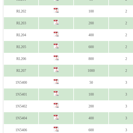
RL202
100
2
RL203
200
2
RL204
400
2
RL205
600
2
RL206
800
2
RL207
1000
2
1N5400
50
3
1N5401
100
3
1N5402
200
3
1N5404
400
3
1N5406
600
3