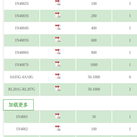
1N4002S
100
1
1N4003S
200
1
1N4004S
400
1
1N4005S
600
1
1N4006S
800
1
1N4007S
1000
1
6A05G-6A10G
50-1000
6
RL201G-RL207G
50-1000
2
加载更多
1N4001
50
1
1N4002
100
1