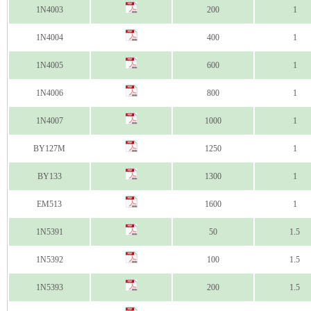
1N4003
200
1
1N4004
400
1
1N4005
600
1
1N4006
800
1
1N4007
1000
1
BY127M
1250
1
BY133
1300
1
EM513
1600
1
1N5391
50
1.5
1N5392
100
1.5
1N5393
200
1.5