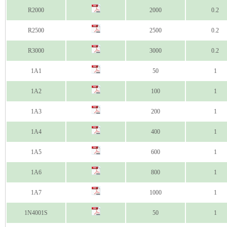
R2000
2000
0.2
R2500
2500
0.2
R3000
3000
0.2
1A1
50
1
1A2
100
1
1A3
200
1
1A4
400
1
1A5
600
1
1A6
800
1
1A7
1000
1
1N4001S
50
1