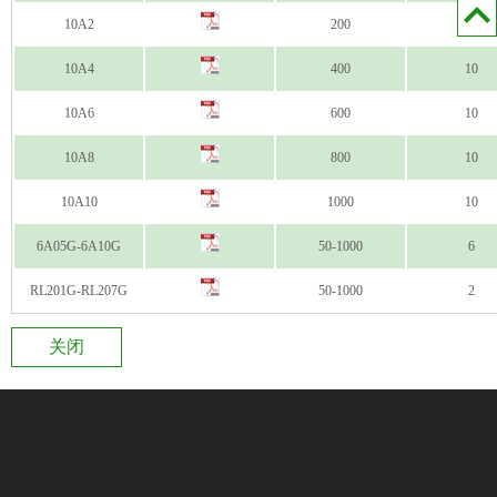
10A2
200
10
10A4
400
10
10A6
600
10
10A8
800
10
10A10
1000
10
6A05G-6A10G
50-1000
6
RL201G-RL207G
50-1000
2
关闭