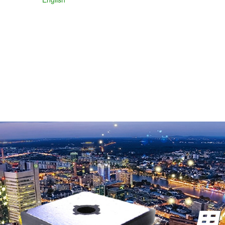
首页
关于南晶
产品
应用