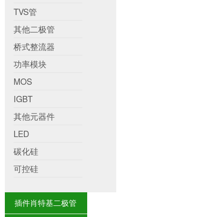
TVS管
其他二极管
桥式整流器
功率模块
MOS
IGBT
其他元器件
LED
碳化硅
可控硅
插件肖特基二极管