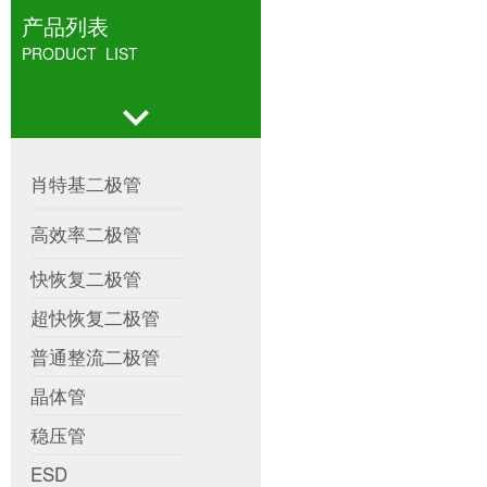
产品列表
PRODUCT LIST
肖特基二极管
高效率二极管
快恢复二极管
超快恢复二极管
普通整流二极管
晶体管
稳压管
ESD