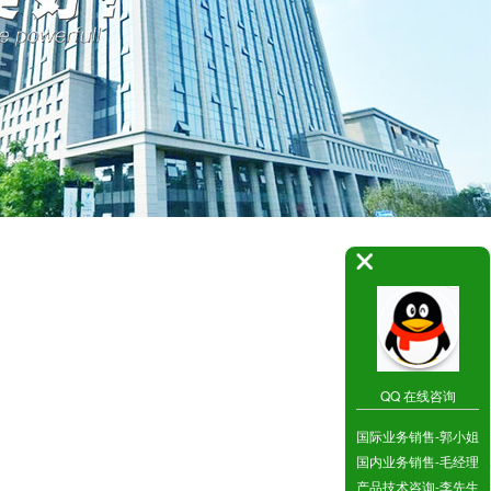
QQ 在线咨询
导航栏
国际业务销售-郭小姐
国内业务销售-毛经理
产品技术咨询-李先生