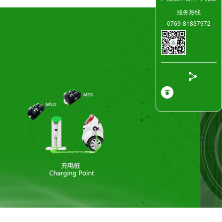
服务热线
0769-81837972