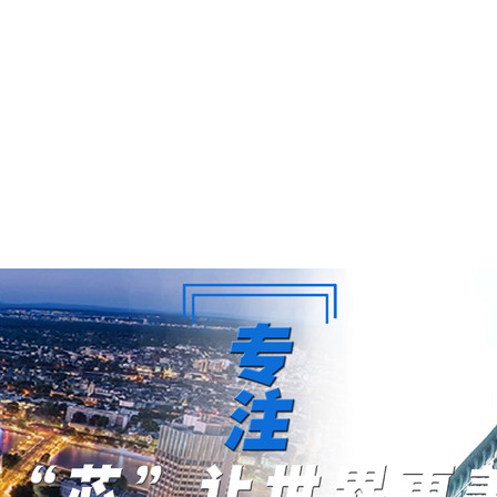
支持
购买样品