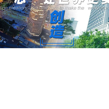
支持
购买样品