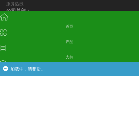
服务热线
公司总部：
+86-769-81837972
成都办事处：
首页
+86-028-87869734
+86-769-81837972
产品
支持
加载中，请稍后...
加载中，请稍后...
应用