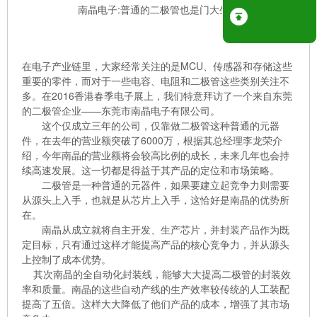
南晶电子:普通的二极管也是门大生意
在电子产业链里，大家经常关注的是MCU、传感器和存储这些
重要的零件，而对于一些电容、电阻和二极管这些类别关注不
多。在2016香港春季电子展上，我们特意拜访了一个来自东莞
的二极管企业——东莞市南晶电子有限公司。
这个仅成立三年的公司，仅靠做二极管这种普通的元器
件，在去年的营业额突破了6000万，根据其总经理李龙荣介
绍，今年南晶的营业额将会较高比例的成长，未来几年也会持
续高速发展。这一切都是得益于其产品的定位和市场策略。
二极管是一种普通的元器件，如果要建立起竞争力则需要
从源头上入手，也就是从芯片上入手，这恰好是南晶的优势所
在。
南晶从成立就将自主开发、生产芯片，并封装产品作为既
定目标，只有通过这样才能提高产品的核心竞争力，并从源头
上控制了成本优势。
其次南晶的全自动化封装线，能够大大提高二极管的封装效
率和质量。南晶的这些自动产线的生产效率较传统的人工装配
提高了五倍。这样大大降低了他们产品的成本，增强了其市场