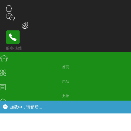
服务热线
公司总部：
+86-769-81837972
首页
成都办事处：
+86-028-87869734
产品
+86-769-81837972
支持
加载中，请稍后...
加载中，请稍后...
应用