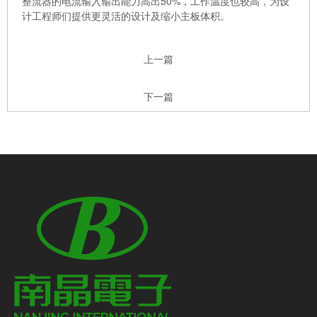
整流器的电流输入输出能力高出50%，工作温度也较高，为设
计工程师们提供更灵活的设计及缩小主板体积。
上一篇
下一篇