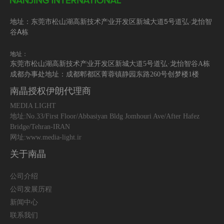
地址：东莞市松山湖高新技术产业开发区新城大道5号道弘·龙怡智
谷A栋
地址：
东莞市松山湖高新技术产业开发区新城大道5号道弘·龙怡智谷A栋
成都办事处地址：成都郫都区菁蓉镇静园东路260号创梦楼1楼
南晶授权伊朗代理商
MEDIA LIGHT
地址:No.33/First Floor/Abbasiyan Bldg Jomhouri Ave/After Hafez
Bridge/Tehran-IRAN
网址:www.media-light.ir
关于南晶
公司介绍
公司发展历程
新闻中心
联系我们