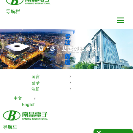
导航栏
留言
登录
注册
中文
English
导航栏